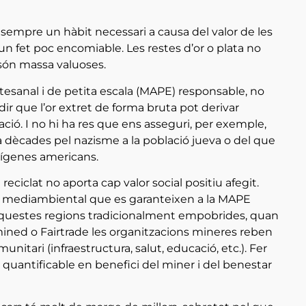
t sempre un hàbit necessari a causa del valor de les
n fet poc encomiable. Les restes d’or o plata no
 són massa valuoses.
artesanal i de petita escala (MAPE) responsable, no
l dir que l’or extret de forma bruta pot derivar
cació. I no hi ha res que ens asseguri, per exemple,
fa dècades pel nazisme a la població jueva o del que
ndígenes americans.
eciclat no aporta cap valor social positiu afegit.
cte mediambiental que es garanteixen a la MAPE
aquestes regions tradicionalment empobrides, quan
ined o Fairtrade les organitzacions mineres reben
ari (infraestructura, salut, educació, etc.). Fer
 i quantificable en benefici del miner i del benestar