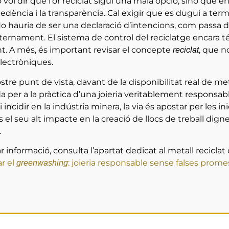
o vol dir que l’or reciclat sigui una mala opció, sinó que
ocedència i la transparència. Cal exigir que es dugui a t
. No hauria de ser una declaració d’intencions, com passa 
ternament. El sistema de control del reciclatge encara té
. A més, és important revisar el concepte
, que n
reciclat
electròniques.
tre punt de vista, davant de la disponibilitat real de meta
da per a la pràctica d’una joieria veritablement responsab
i incidir en la indústria minera, la via és apostar per les
 el seu alt impacte en la creació de llocs de treball dign
.
r informació, consulta l’apartat dedicat al metall reciclat
r el
: joieria responsable sense falses prome
greenwashing