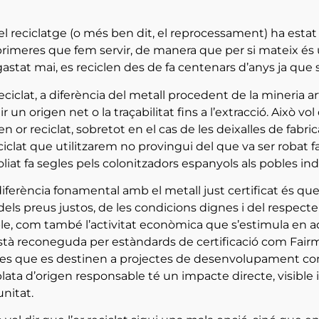
, el reciclatge (o més ben dit, el reprocessament) ha esta
rimeres que fem servir, de manera que per si mateix és u
astat mai, es reciclen des de fa centenars d’anys ja que
reciclat, a diferència del metall procedent de la mineria 
r un origen net o la traçabilitat fins a l’extracció. Això vo
en or reciclat, sobretot en el cas de les deixalles de fabri
eciclat que utilitzarem no provingui del que va ser robat 
oliat fa segles pels colonitzadors espanyols als pobles i
diferència fonamental amb el metall just certificat és que r
dels preus justos, de les condicions dignes i del respe
le, com també l’activitat econòmica que s’estimula en 
tà reconeguda per estàndards de certificació com Fairm
s que es destinen a projectes de desenvolupament comunit
i plata d’origen responsable té un impacte directe, visible
nitat.