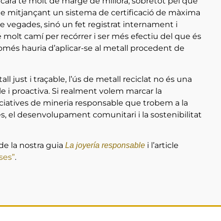
 encara té molt de marge de millora, sobretot pel que
erme mitjançant un sistema de certificació de màxima
de vegades, sinó un fet registrat internament i
 molt camí per recórrer i ser més efectiu del que és
omés hauria d’aplicar-se al metall procedent de
ll just i traçable, l’ús de metall reciclat no és una
le i proactiva. Si realment volem marcar la
 iniciatives de mineria responsable que trobem a la
es, el desenvolupament comunitari i la sostenibilitat
 de la nostra guia
i l’article
La joyería responsable
ses”
.