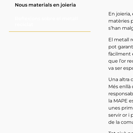
Nous materials en joieria
En joieria
Reflexions sobre el metall
matèries p
reciclat
s’han malg
El metall 
pot garanti
fàcilment 
que l’or r
va ser esp
Una altra 
Més enllà 
responsab
la MAPE es
unes prime
servir or 
de la comu