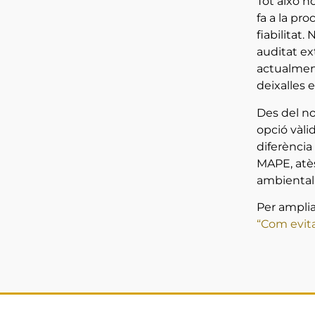
Tot això n
fa a la pr
fiabilitat
auditat ex
actualment
deixalles 
Des del nos
opció vàli
diferència 
MAPE, atès
ambiental
Per amplia
“Com evita