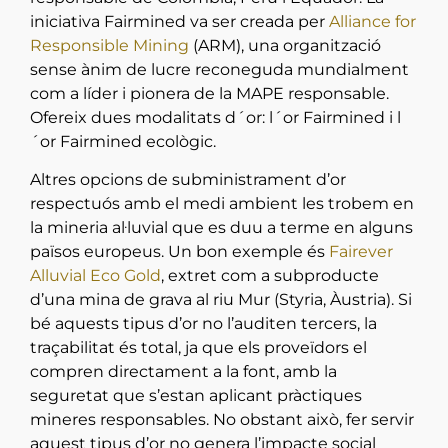
iniciativa Fairmined va ser creada per
Alliance for
Responsible Mining
(ARM), una organització
sense ànim de lucre reconeguda mundialment
com a líder i pionera de la MAPE responsable.
Ofereix dues modalitats d´or: l´or Fairmined i l
´or Fairmined ecològic.
Altres opcions de subministrament d’or
respectuós amb el medi ambient les trobem en
la mineria al·luvial que es duu a terme en alguns
països europeus. Un bon exemple és
Fairever
Alluvial Eco Gold
, extret com a subproducte
d’una mina de grava al riu Mur (Styria, Àustria). Si
bé aquests tipus d’or no l’auditen tercers, la
traçabilitat és total, ja que els proveïdors el
compren directament a la font, amb la
seguretat que s’estan aplicant pràctiques
mineres responsables. No obstant això, fer servir
aquest tipus d’or no genera l’impacte social