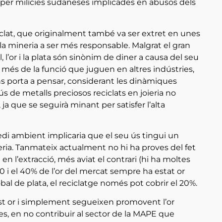
s per milícies sudaneses implicades en abusos dels
ciclat, que originalment també va ser extret en unes
a mineria a ser més responsable. Malgrat el gran
 l’or i la plata són sinònim de diner a causa del seu
 més de la funció que juguen en altres indústries,
 porta a pensar, considerant les dinàmiques
s de metalls preciosos reciclats en joieria no
 ja que se seguirà minant per satisfer l’alta
 medi ambient implicaria que el seu ús tingui un
eria. Tanmateix actualment no hi ha proves del fet
 en l’extracció, més aviat el contrari (hi ha moltes
0 i el 40% de l’or del mercat sempre ha estat or
al de plata, el reciclatge només pot cobrir el 20%.
uest or i simplement segueixen promovent l’or
res, en no contribuir al sector de la MAPE que