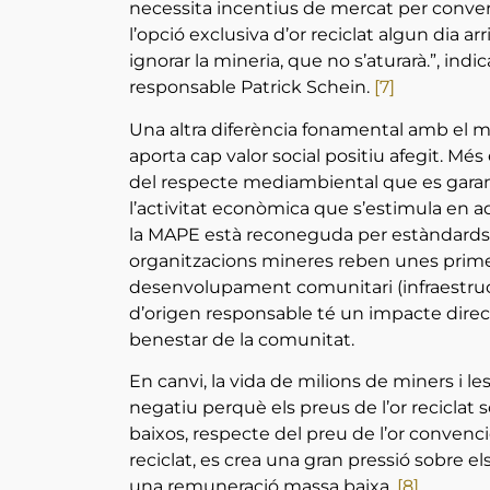
necessita incentius de mercat per conve
l’opció exclusiva d’or reciclat algun dia ar
ignorar la mineria, que no s’aturarà.”, ind
responsable Patrick Schein.
[7]
Una altra diferència fonamental amb el met
aporta cap valor social positiu afegit. Més
del respecte mediambiental que es gara
l’activitat econòmica que s’estimula en
la MAPE està reconeguda per estàndards d
organitzacions mineres reben unes prime
desenvolupament comunitari (infraestructura
d’origen responsable té un impacte directe
benestar de la comunitat.
En canvi, la vida de milions de miners i l
negatiu perquè els preus de l’or reciclat s
baixos, respecte del preu de l’or convenci
reciclat, es crea una gran pressió sobre e
una remuneració massa baixa.
[8]