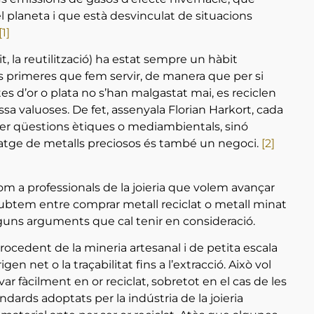
del planeta i que està desvinculat de situacions
[1]
it, la reutilització) ha estat sempre un hàbit
es primeres que fem servir, de manera que per si
es d’or o plata no s’han malgastat mai, es reciclen
sa valuoses. De fet, assenyala Florian Harkort, cada
per qüestions ètiques o mediambientals, sinó
clatge de metalls preciosos és també un negoci.
[2]
m a professionals de la joieria que volem avançar
ubtem entre comprar metall reciclat o metall minat
guns arguments que cal tenir en consideració.
 procedent de la mineria artesanal i de petita escala
n net o la traçabilitat fins a l’extracció. Això vol
var fàcilment en or reciclat, sobretot en el cas de les
àndards adoptats per la indústria de la joieria