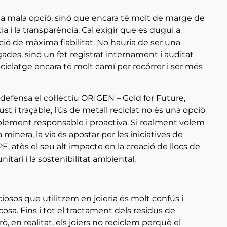
i una mala opció, sinó que encara té molt de marge de
ia i la transparència. Cal exigir que es dugui a
ió de màxima fiabilitat. No hauria de ser una
ades, sinó un fet registrat internament i auditat
ciclatge encara té molt camí per recórrer i ser més
 defensa el col·lectiu ORIGEN – Gold for Future,
ust i traçable, l’ús de metall reciclat no és una opció
itablement responsable i proactiva. Si realment volem
a minera, la via és apostar per les iniciatives de
 atès el seu alt impacte en la creació de llocs de
tari i la sostenibilitat ambiental.
eciosos que utilitzem en joieria és molt confús i
cosa. Fins i tot el tractament dels residus de
, en realitat, els joiers no reciclem perquè el