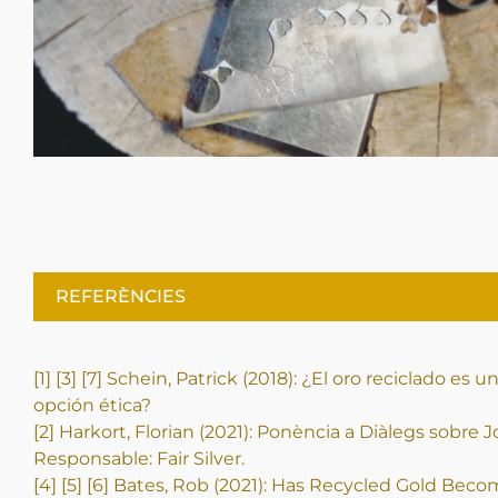
REFERÈNCIES
[1]
[3] [7]
Schein, Patrick (2018): ¿El oro reciclado es u
opción ética?
[2] Harkort, Florian (2021): Ponència a Diàlegs sobre J
Responsable: Fair Silver.
[4] [5] [6]
Bates, Rob (2021): Has Recycled Gold Beco