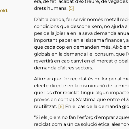
era, de fet, acabat d’extreure, de vegade
drets humans.
[5]
old.
D’altra banda, fer servir només metall re
condicions que desconeixem, no ajuda a l
pes de la joieria en la seva demanda anual,
important paper en el sistema financer, a
que cada cop en demanden més. Això ens
globals en la demanda i el consum, que l’ú
revertirà en cap canvi en el mercat global,
demanda d’altres sectors.
Afirmar que l’or reciclat és millor per al
efecte directe en la disminució de la min
que l’ús d’or reciclat tingui algun impacte
proves en contra). S’estima que entre el 3
reutilitzat.
[6]
En el cas de la demanda glob
“Si els joiers no fan l’esforç d’emprar aq
reciclat com a única solució ètica, alesho