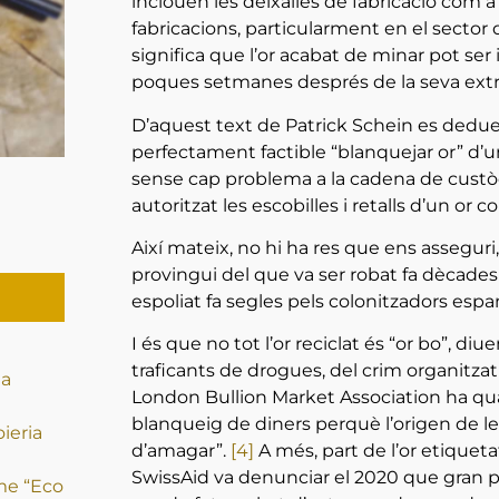
inclouen les deixalles de fabricació com a
fabricacions, particularment en el sector 
significa que l’or acabat de minar pot se
poques setmanes després de la seva extr
D’aquest text de Patrick Schein es dedue
perfectament factible “blanquejar or” d’un
sense cap problema a la cadena de custò
autoritzat les escobilles i retalls d’un or
Així mateix, no hi ha res que ens asseguri
provingui del que va ser robat fa dècades 
espoliat fa segles pels colonitzadors esp
I és que no tot l’or reciclat és “or bo”, d
traficants de drogues, del crim organitzat i
na
London Bullion Market Association ha qualif
blanqueig de diners perquè l’origen de les 
oieria
d’amagar”.
[4]
A més, part de l’or etiquet
SwissAid va denunciar el 2020 que gran part
me “Eco