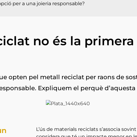
opció per a una joieria responsable?
ciclat no és la primera
 opten pel metall reciclat per raons de soste
 responsable. Expliquem el perquè d’aquesta 
un
L’ús de materials reciclats s’associa sovi
considera que té un impacte menor en le