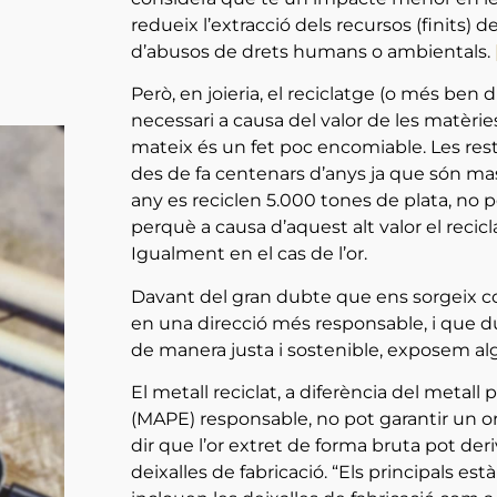
redueix l’extracció dels recursos (finits) 
d’abusos de drets humans o ambientals.
Però, en joieria, el reciclatge (o més ben d
necessari a causa del valor de les matèri
mateix és un fet poc encomiable. Les rest
des de fa centenars d’anys ja que són mas
any es reciclen 5.000 tones de plata, no 
perquè a causa d’aquest alt valor el reci
Igualment en el cas de l’or.
Davant del gran dubte que ens sorgeix co
en una direcció més responsable, i que d
de manera justa i sostenible, exposem al
El metall reciclat, a diferència del metall
(MAPE) responsable, no pot garantir un orige
dir que l’or extret de forma bruta pot deri
deixalles de fabricació.
“Els principals est