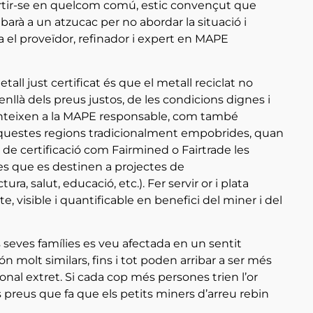
rtir-se en quelcom comú, estic convençut que
ribarà a un atzucac per no abordar la situació i
ica el proveïdor, refinador i expert en MAPE
all just certificat és que el metall reciclat no
 enllà dels preus justos, de les condicions dignes i
nteixen a la MAPE responsable, com també
 aquestes regions tradicionalment empobrides, quan
e certificació com Fairmined o Fairtrade les
s que es destinen a projectes de
, salut, educació, etc.). Fer servir or i plata
, visible i quantificable en benefici del miner i del
es seves famílies es veu afectada en un sentit
ón molt similars, fins i tot poden arribar a ser més
onal extret. Si cada cop més persones trien l’or
ls preus que fa que els petits miners d’arreu rebin