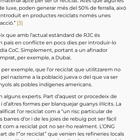
 material apte per ser or reciclat. Atès que algunes
de luxe, poden generar més del 50% de ferralla, això
r introduït en productes reciclats només unes
acció.”
[3]
ix que amb l’actual estàndard de RJC és
 país en conflicte en pocs dies per introduir-lo
dia CoC. Simplement, portant a un afinador
 comprat, per exemple, a Dubai.
, per exemple, que l’or reciclat que utilitzarem no
pel nazisme a la població jueva o del que va ser
anyols als pobles indígenes americans.
iuen alguns experts. Part d’aquest or procedeix de
 d’altres formes per blanquejar guanys il·lícits. La
icat l’or reciclat com a “un risc particular de
barres d’or i de les joies de rebuig pot ser fàcil
at com a reciclat pot no ser-ho realment. L’ONG
 de l'”or reciclat” que venien les refineries locals