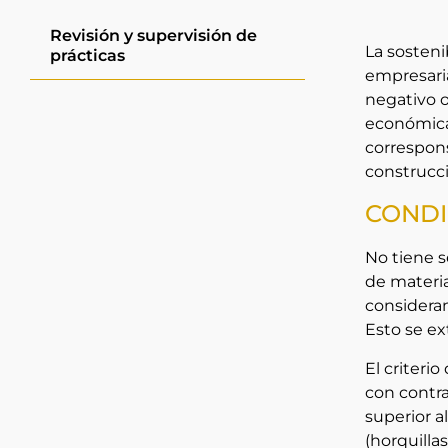
Revisión y supervisión de
La sosteni
prácticas
empresaria
negativo o
económica 
correspon
construcc
CONDI
No tiene s
de materia
consideram
Esto se ex
El criteri
con contra
superior a
(horquilla